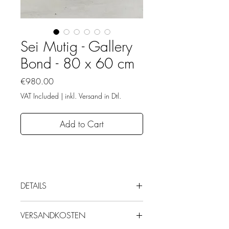
Sei Mutig - Gallery
Bond - 80 x 60 cm
Price
€980.00
VAT Included
|
inkl. Versand in Dtl.
Add to Cart
DETAILS
Gallery Bond
VERSANDKOSTEN
Technik: Alu-Dibond (4 mm), Druck,
Acrylglas (3 mm)