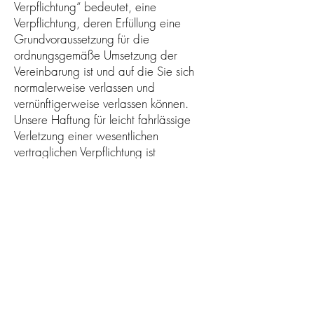
Verpflichtung“ bedeutet, eine
Verpflichtung, deren Erfüllung eine
Grundvoraussetzung für die
ordnungsgemäße Umsetzung der
Vereinbarung ist und auf die Sie sich
normalerweise verlassen und
vernünftigerweise verlassen können.
Unsere Haftung für leicht fahrlässige
Verletzung einer wesentlichen
vertraglichen Verpflichtung ist
beschränkt auf die Höhe eines
üblichen und vorhersehbaren
Schadens für diese Art von Vertrag.
Unsere Haftung nach dem
Produkthaftungsgesetz oder für den
Fall, dass wir explizit eine Garantie
abgegeben haben, bleibt davon
unberührt.
(2) Die vorstehenden Bestimmungen